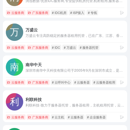
润迅数据-优质IDC服务商,专业提供机房托管,机柜租用,服务器托管,云服务器,带宽,互联网专线,深圳机房,合肥机房,IDC机房定制化服务等。
云服务商
广东服务商
# IDC机房
# ISP接入
# 专线
万盛云
万盛云专注高防稳定的服务器租用托管，已在广东、江苏、香港、韩国、美国、日本等国内海外机房进行全球布点，全域优化BGP网络，三网CN2高速回程，十年IDC服务商，24小时在线售后，保障您业务的稳定运行。
云服务商
广东服务商
# IDC
# 万盛云
# 服务器托管
南华中天
深圳市南华中天科技有限公司于2005年9月在深圳市成立，是国家高新技术企业和服务器提供商，十多年来致力于增值电信服务和物联网解决方案和产品研发，向客户提供创新的服务器租用、呼叫中心AI电销软件、云计算服务方案和物联网解决方案等，为客户创造长期的价值和潜在的增长。
云服务商
广东服务商
# 云呼叫中心
# 云服务器
# 云服务器租用
利联科技
利联科技-致力于服务器托管，服务器租用，主机租用托管，云服务器，机柜大带宽，云主机。高防云主机等增值服务，拥有电信、双线、BGP、海外等多线路五星级IDC机房选择，数据中心7*24小时技术支持服务，卖服务器我们是认真的！
云服务商
广东服务商
# 云主机
# 云服务器
# 企业服务器