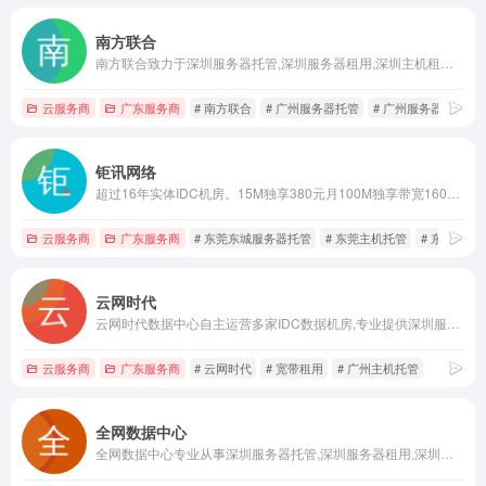
南方联合
南方联合致力于深圳服务器托管,深圳服务器租用,深圳主机租用,深圳主机托管,广州服务器托管,广州服务器租用,香港服务器托管租用,云主机等增值服务,为用户提供“一站式”的电信、双线、BGP多线数据中心服务,热线:0755-88833581
云服务商
广东服务商
# 南方联合
# 广州服务器托管
# 广州服务器租用
钜讯网络
超过16年实体IDC机房。15M独享380元月100M独享带宽1600元月。提供高质量的东莞服务器托管、东莞主机托管、深圳服务器托管、广州服务器托管、广东服务器租用,深圳主机托管,广州主机托管、惠州服务器托管、惠州主机托管、珠海服务器托管、中山主机托管;10M -100M 500M 1G 10G带宽业务。
云服务商
广东服务商
# 东莞东城服务器托管
# 东莞主机托管
# 东莞服务
云网时代
云网时代数据中心自主运营多家IDC数据机房,专业提供深圳服务器租用,深圳服务器托管,等全面的服务。致力于为行业客户提供综合的数据中心解决方案，并成为业内标杆企业
云服务商
广东服务商
# 云网时代
# 宽带租用
# 广州主机托管
全网数据中心
全网数据中心专业从事深圳服务器托管,深圳服务器租用,深圳主机托管,深圳主机租用,东莞服务器托管,广州服务器托管,独享带宽,机柜租用,香港服务器租用,专线等IDC服务商，总有一款适合你