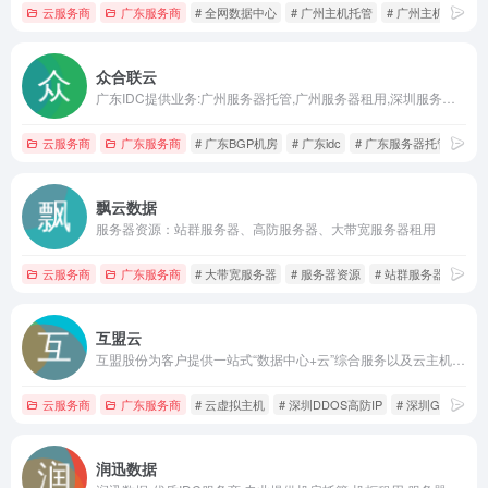
云服务商
广东服务商
# 全网数据中心
# 广州主机托管
# 广州主机租用
众合联云
广东IDC提供业务:广州服务器托管,广州服务器租用,深圳服务器托管,深圳服务器租用等广东省内主机托管与主机租用业务;数据中心含:双线机房,BGP机房,电信机房,移动机房,联通机房。
云服务商
广东服务商
# 广东BGP机房
# 广东idc
# 广东服务器托管
飘云数据
服务器资源：站群服务器、高防服务器、大带宽服务器租用
云服务商
广东服务商
# 大带宽服务器
# 服务器资源
# 站群服务器
互盟云
互盟股份为客户提供一站式“数据中心+云”综合服务以及云主机,深圳高防服务器,深圳裸金属服务器,深圳GPU服务器托管租赁,深圳DDOS高防IP,安全加速SCDN,SSL证书,域名注册备案等云计算服务。
云服务商
广东服务商
# 云虚拟主机
# 深圳DDOS高防IP
# 深圳GPU服
润迅数据