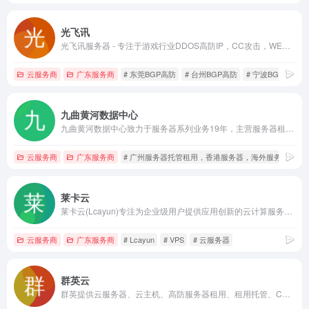
光飞讯
光飞讯服务器 - 专注于游戏行业DDOS高防IP，CC攻击，WEB应用防火墙，网站防火墙，高防服务器，大带宽服务器，BGP服务器，为客户提供安全解决方案；大宽带服务器,国内服务器,海外云主机,多线服务器,vps服务器,高防vps,香港云主机,高防空间,游戏空间,美国高防空间
云服务商
广东服务商
# 东莞BGP高防
# 台州BGP高防
# 宁波BGP高防
九曲黄河数据中心
九曲黄河数据中心致力于服务器系列业务19年，主营服务器租用,服务器托管,虚拟主机,机柜租用,带宽租用,云主机,waf防火墙,负载均衡，系统架构，系统代维，CDN加速，SSL域名证书，网络安全等业务咨询热线:400-993-5525
云服务商
广东服务商
# 广州服务器托管租用，香港服务器，海外服务器租用
莱卡云
莱卡云(Lcayun)专注为企业级用户提供应用创新的云计算服务，以帮助用户采用云计算提升IT能力，实现业务变革
云服务商
广东服务商
# Lcayun
# VPS
# 云服务器
群英云
群英提供云服务器、云主机、高防服务器租用、租用托管、CDN、DNS、域名注册等服务。是国家863计划云计算示范点、广东省云计算重点单位、全国IDC/ISP资质企业！