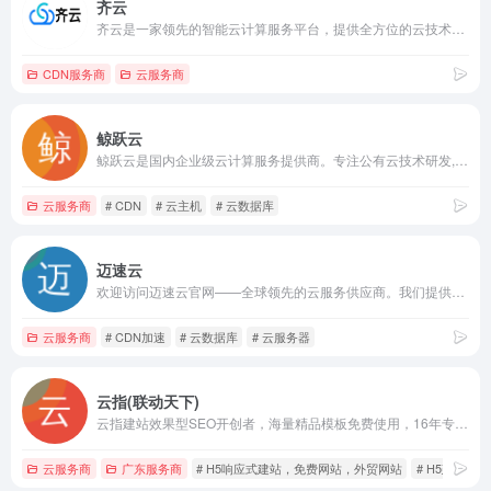
齐云
齐云是一家领先的智能云计算服务平台，提供全方位的云技术解决方案，包括云存储、云安全、云应用等服务。欢迎了解更多关于齐云的信息。
CDN服务商
云服务商
鲸跃云
鲸跃云是国内企业级云计算服务提供商。专注公有云技术研发,主要面向广大开发者、政企用户、金融机构等,提供基于智能云服务器的全方位云计算解决方案,为用户提供可信赖的企业级公有云服务。
云服务商
# CDN
# 云主机
# 云数据库
迈速云
欢迎访问迈速云官网——全球领先的云服务供应商。我们提供高效稳定的云计算解决方案，满足您多样化的业务需求。无论您需要的是数据存储、服务器租用，还是专业的技术服务，我们都能提供优质的解决方案。
云服务商
# CDN加速
# 云数据库
# 云服务器
云指(联动天下)
云指建站效果型SEO开创者，海量精品模板免费使用，16年专业品质保证，极好的用户的体验，5分钟建出美观高端网站，现全国免费招募。加盟热线:4000-721-000.
云服务商
广东服务商
# H5响应式建站，免费网站，外贸网站
# H5建站
#