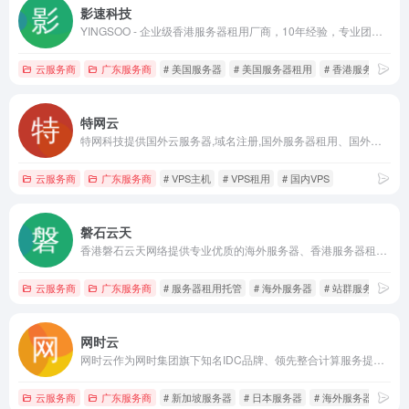
影速科技
YINGSOO - 企业级香港服务器租用厂商，10年经验，专业团队，专注提供香港服务器租用、美国服务器租用、国外服务器、云服务器租用托管业务，快速稳定，节点丰富，专注品质，用心服务！
云服务商
广东服务商
# 美国服务器
# 美国服务器租用
# 香港服务器
特网云
特网科技提供国外云服务器,域名注册,国外服务器租用、国外虚拟主机,拥有多年的经验云计算解决方案、安全、稳定、性价比高，充分保障您的业务实践与业务安全。
云服务商
广东服务商
# VPS主机
# VPS租用
# 国内VPS
磐石云天
香港磐石云天网络提供专业优质的海外服务器、香港服务器租用托管、美国服务器租用、香港站群服务器、美国站群服务器、台湾服务器等，自营机房，拥有T3级别的数据中心,具备完善的机房设施,自建光纤网络,独有的核心骨干网络有效保证高品质的网络环境和丰富的带宽资源,提供7*24小时即时响应等一站式服务.
云服务商
广东服务商
# 服务器租用托管
# 海外服务器
# 站群服务器
网时云
网时云作为网时集团旗下知名IDC品牌、领先整合计算服务提供商，提供优质香港服务器，香港主机租赁，香港云服务器，美国服务器租用托管，新加坡服务器等多个地区海外免备案服务器租用服务。秉承“让互联网应用更简单”的理念，采用国际优质BGP线路，针对特定场景提供个性化的专业解决方案，满足用户在不同场景下的各类互联网需求。
云服务商
广东服务商
# 新加坡服务器
# 日本服务器
# 海外服务器