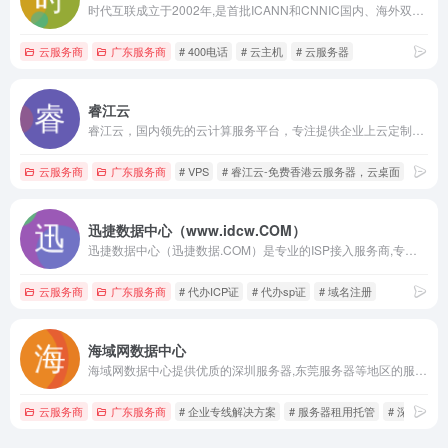
时代互联成立于2002年,是首批ICANN和CNNIC国内、海外双认证,为客户提供域名注册,域名免费备案，云服务器,虚拟主机,企业邮箱,400电话,商标注册,企业网站模版等一站式互联网业务,并提供7x24小时售后支持,始终贯彻专业、诚信、服务、进取价值观,坚持客户第一服务理念。
云服务商
广东服务商
# 400电话
# 云主机
# 云服务器
睿江云
睿江云，国内领先的云计算服务平台，专注提供企业上云定制方案、云服务器、香港云主机租用服务，更稳定，真弹性，云服务器购买性价比首选！
云服务商
广东服务商
# VPS
# 睿江云-免费香港云服务器，云桌面
# 虚
迅捷数据中心（www.idcw.COM）
迅捷数据中心（迅捷数据.COM）是专业的ISP接入服务商,专业提供服务器租用,服务器托管,香港服务器租用,香港服务器托管,珠海服务器租用,珠海服务器托管,深圳双线服务器租用,海外服务器租用等网络服务,我司专业工程师7x24小时提供专业的服务器技术支持,保证客户网站正常运行。迅捷数据中心劲爆推珠海服务器托管550元/月，请联系7*24小时客服电话400-883-1238咨询详情。
云服务商
广东服务商
# 代办ICP证
# 代办sp证
# 域名注册
海域网数据中心
海域网数据中心提供优质的深圳服务器,东莞服务器等地区的服务器租用托管，云服务器业务。拥有IDC、ISP、ICP、云计算行业证书,提供高品质网络资源,数据中心,基础IT设施,企业专线,为每一个客户定制个性化的解决方案与服务。
云服务商
广东服务商
# 企业专线解决方案
# 服务器租用托管
# 深圳服务