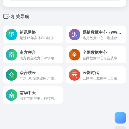
相关导航
钜讯网络
迅捷数据中心（www.idcw.COM）
超过16年实体IDC机房。15M独享380元月100M独享带宽1600元月。提供高质量的东莞服务器托管、东莞主机托管、深圳服务器托管、广州服务器托管、广东服务器租用,深圳主机托管,广州主机托管、惠州服务器托管、惠州主机托管、珠海服务器托管、中山主机托管;10M -100M 500M 1G 10G带宽业务。
迅捷数据中心（迅捷数据.COM）是专业的ISP接入服务商,专业提供服务器租用,服务器托管,香港服务器租用,香港服务器托管,珠海服务器租用,珠海服务器托管,深圳双线服务器租用,海外服务器租用等网络服务,我司专业工程师7x24小时提供专业的服务器技术支持,保证客户网站正常运行。迅捷数据中心劲爆推珠海服务器托管550元/月，请联系7*24小时客服电话400-883-1238咨询详情。
南方联合
全网数据中心
南方联合致力于深圳服务器托管,深圳服务器租用,深圳主机租用,深圳主机托管,广州服务器托管,广州服务器租用,香港服务器托管租用,云主机等增值服务,为用户提供“一站式”的电信、双线、BGP多线数据中心服务,热线:0755-88833581
全网数据中心专业从事深圳服务器托管,深圳服务器租用,深圳主机托管,深圳主机租用,东莞服务器托管,广州服务器托管,独享带宽,机柜租用,香港服务器租用,专线等IDC服务商，总有一款适合你
众合联云
云网时代
广东IDC提供业务:广州服务器托管,广州服务器租用,深圳服务器托管,深圳服务器租用等广东省内主机托管与主机租用业务;数据中心含:双线机房,BGP机房,电信机房,移动机房,联通机房。
云网时代数据中心自主运营多家IDC数据机房,专业提供深圳服务器租用,深圳服务器托管,等全面的服务。致力于为行业客户提供综合的数据中心解决方案，并成为业内标杆企业
南华中天
深圳市南华中天科技有限公司于2005年9月在深圳市成立，是国家高新技术企业和服务器提供商，十多年来致力于增值电信服务和物联网解决方案和产品研发，向客户提供创新的服务器租用、呼叫中心AI电销软件、云计算服务方案和物联网解决方案等，为客户创造长期的价值和潜在的增长。