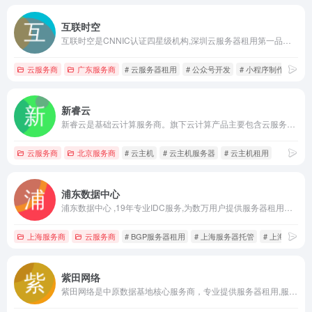
互联时空
互联时空是CNNIC认证四星级机构,深圳云服务器租用第一品牌,提供云主机租用,云服务器代维,云主机租用维护,深圳H5建站系统,网站制作,公众号开发,H5网站系统,H5建站有优惠,微信小程序制作,公众号维护,小程序开发等,星级的服务、星级的享受,重在优质,信誉第一!
云服务商
广东服务商
# 云服务器租用
# 公众号开发
# 小程序制作
新睿云
新睿云是基础云计算服务商。旗下云计算产品主要包含云服务器、GPU加速云服务器、云存储、对象存储OSS、CDN、负载均衡、系统镜像、DDOS防火墙等。提供了可靠、可扩展并且费用低廉的云计算服务。一键领取云主机试用套餐，轻松上云！
云服务商
北京服务商
# 云主机
# 云主机服务器
# 云主机租用
浦东数据中心
浦东数据中心 ,19年专业IDC服务,为数万用户提供服务器租用、服务器托管、云主机、云服务器、上海服务器托管、上海服务器租用、BGP服务器租用、上海idc机房托管等全方位行业信息化服务。
上海服务商
云服务商
# BGP服务器租用
# 上海服务器托管
# 上海服务器
紫田网络
紫田网络是中原数据基地核心服务商，专业提供服务器租用,服务器托管,域名注册,vps,虚拟主机,虚拟主机租用,云主机,高防服务器等，致力于服务器租用托管15年，覆盖30万行业网站，中国IDC行业十强，中原IDC行业领跑者!