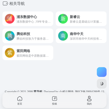
相关导航
浦东数据中心
新睿云
浦东数据中心 ,19年专业IDC服务,为数万用户提供服务器租用、服务器托管、云主机、云服务器、上海服务器托管、上海服务器租用、BGP服务器租用、上海idc机房托管等全方位行业信息化服务。
新睿云是基础云计算服务商。旗下云计算产品主要包含云服务器、GPU加速云服务器、云存储、对象存储OSS、CDN、负载均衡、系统镜像、DDOS防火墙等。提供了可靠、可扩展并且费用低廉的云计算服务。一键领取云主机试用套餐，轻松上云！
腾佑科技
南华中天
腾佑科技致力于服务器系列业务12年,主营服务器租用,服务器托管,云服务器租用,云主机租用,机柜带宽租用,CDN加速,网络安全等业务,咨询热线:400-996-8756。
深圳市南华中天科技有限公司于2005年9月在深圳市成立，是国家高新技术企业和服务器提供商，十多年来致力于增值电信服务和物联网解决方案和产品研发，向客户提供创新的服务器租用、呼叫中心AI电销软件、云计算服务方案和物联网解决方案等，为客户创造长期的价值和潜在的增长。
紫田网络
紫田网络是中原数据基地核心服务商，专业提供服务器租用,服务器托管,域名注册,vps,虚拟主机,虚拟主机租用,云主机,高防服务器等，致力于服务器租用托管15年，覆盖30万行业网站，中国IDC行业十强，中原IDC行业领跑者!
Copyright © 2021-2099
零导航
Designed by 小威云网络
陕ICP备20004299号-13
首页
投稿
我的