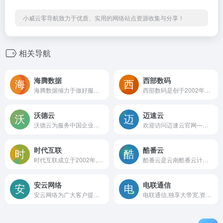
小威云零导航致力于优质、实用的网络站点资源收集与分享！
相关导航
海腾数据
西部数码
海腾数据倾力于做好服务器托管,服务器租用,高硬防服务器、VPS主机，域名注册，虚拟主机运营商,海腾数据以科技为先、服务为本、信誉为根!
西部数码是创于2002年的老牌云计算服务商。专业提供云服务器、虚拟主机、域名注册、企业邮箱等,50余万个虚拟主机网站及1000余万个域名用户的共同选择！免费备案，7x24小时售后支持，助企业无忧上云。
沃德云
迈速云
沃德云为服务中国企业、个人、提供最有性价比的GPU/CPU/IO虚拟化终端产品
欢迎访问迈速云官网——全球领先的云服务供应商。我们提供高效稳定的云计算解决方案，满足您多样化的业务需求。无论您需要的是数据存储、服务器租用，还是专业的技术服务，我们都能提供优质的解决方案。
时代互联
酷番云
时代互联成立于2002年,是首批ICANN和CNNIC国内、海外双认证,为客户提供域名注册,域名免费备案，云服务器,虚拟主机,企业邮箱,400电话,商标注册,企业网站模版等一站式互联网业务,并提供7x24小时售后支持,始终贯彻专业、诚信、服务、进取价值观,坚持客户第一服务理念。
酷番云是云南酷番云计算有限公司旗下品牌产品，专注为用户提供低价高性能云计算产品，高防服务器等，致力于云计算应用的易用性开发,并引导云计算在国内普及。
安云网络
电联通信
安云网络为广大客户提供云服务器,高防CDN,高防服务器,香港服务器租用,免备案服务服务器等互联网托管服务,提供安全的免费虚拟主机,云服务器给企业和初创业者使用,以帮助客户轻松,高速,高效的应用互联网/物联网,提高企业竞争能力。
电联通信,独享大带宽,资质齐全的IDC数据中心服务商,领先的BGP多线机房为您提供服务器租,服务器托管,云主机,VPS等服务。全方位互联网运营解决方案的服务商, 河南云服务、大带宽提供商,专业技术支持服务团队,洛阳BGP多线机房全网互联、万兆线路接入国家骨干网 具备IDC/ISP/ICP资质、独立AS号,提供流量清洗与安全防护的数据中心