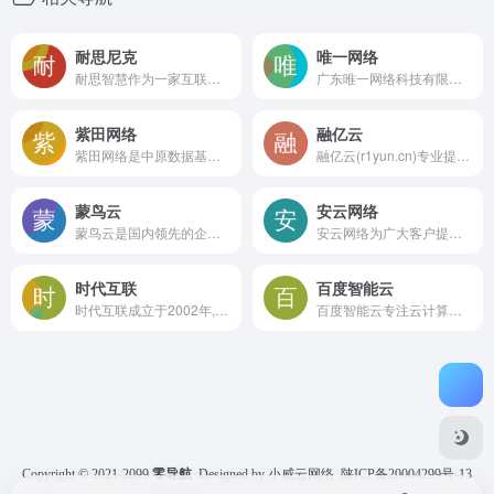
耐思尼克
唯一网络
耐思智慧作为一家互联网应用服务提供商，可为企业和个人提供域名注册、网站建设、云虚拟主机、独立主机、企业邮局、400电话、企业短信、建站宝盒等服务，拥有ICANN和CNNIC双重认证的域名顶级域名注册商，是广东省工信部门重点扶持的ISP企业，并在广州，香港成立了分支机构，与超过上万家渠道合作伙伴建立了紧密的合作关系，业务遍布全国各地，已为超过50万家企事业单位和个人用户提供服务。
广东唯一网络科技有限公司（简称“唯一网络”）正式成立于2006年，专业提供数据中心、云计算、云联网、绿色能源等服务。 2018年4月通过中国证券监督管理委员会上市公司并购重组审核委员会审核，正式成为南兴装备股份有限公司（股票代码：002757）的全资子公司。
紫田网络
融亿云
紫田网络是中原数据基地核心服务商，专业提供服务器租用,服务器托管,域名注册,vps,虚拟主机,虚拟主机租用,云主机,高防服务器等，致力于服务器租用托管15年，覆盖30万行业网站，中国IDC行业十强，中原IDC行业领跑者!
融亿云(r1yun.cn)专业提供-香港VPS云服务器，国内企业及云服务器租用,SSL证书,域名注册,CDN加速,云储存,企业建站等互联网解决方案,弹性灵活,轻松助力企业及个人云端创业部署！
蒙鸟云
安云网络
蒙鸟云是国内领先的企业级云计算服务提供商,拥有多个自建IDC机房,20年经验,实力保证.专注IDC大带宽机柜租用,独立服务器租用,服务器托管,云服务器,裸金属服务器,主要面向行业,政企,金融等,提供基于智能云服务器的云计算解决方案,为用户提供可信赖的企业级云服务.
安云网络为广大客户提供云服务器,高防CDN,高防服务器,香港服务器租用,免备案服务服务器等互联网托管服务,提供安全的免费虚拟主机,云服务器给企业和初创业者使用,以帮助客户轻松,高速,高效的应用互联网/物联网,提高企业竞争能力。
时代互联
百度智能云
时代互联成立于2002年,是首批ICANN和CNNIC国内、海外双认证,为客户提供域名注册,域名免费备案，云服务器,虚拟主机,企业邮箱,400电话,商标注册,企业网站模版等一站式互联网业务,并提供7x24小时售后支持,始终贯彻专业、诚信、服务、进取价值观,坚持客户第一服务理念。
百度智能云专注云计算、智能大数据、人工智能服务，提供稳定的云服务器、云主机、云存储、CDN、域名注册、物联网等云服务,支持API对接,快速备案等专业解决方案。
Copyright © 2021-2099
零导航
Designed by 小威云网络
陕ICP备20004299号-13