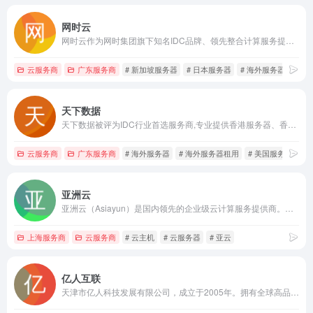
网时云
网时云作为网时集团旗下知名IDC品牌、领先整合计算服务提供商，提供优质香港服务器，香港主机租赁，香港云服务器，美国服务器租用托管，新加坡服务器等多个地区海外免备案服务器租用服务。秉承“让互联网应用更简单”的理念，采用国际优质BGP线路，针对特定场景提供个性化的专业解决方案，满足用户在不同场景下的各类互联网需求。
云服务商
广东服务商
# 新加坡服务器
# 日本服务器
# 海外服务器
天下数据
天下数据被评为IDC行业首选服务商,专业提供香港服务器、香港云服务器、香港高防服务器租用、香港云主机、美国服务器、美国云服务器vps租用、韩国高防服务器租用、新加坡服务器、日本服务器租用等全球海外服务器主机资源，服务受到行业和用户的一致好评。
云服务商
广东服务商
# 海外服务器
# 海外服务器租用
# 美国服务器
亚洲云
亚洲云（Asiayun）是国内领先的企业级云计算服务提供商。专注云技术研发，主要面向广大开发者、政企用户、金融机构等，提供基于智能云服务器的全方位云计算解决方案，为用户提供可信赖的企业级公有云服务。
上海服务商
云服务商
# 云主机
# 云服务器
# 亚云
亿人互联
天津市亿人科技发展有限公司，成立于2005年。拥有全球高品质数据中心机房,提供IDC主机托管,BGP托管,云服务器,海外服务器,香港云服务器,网络推荐广运营,网络安全等。【022-24682468】