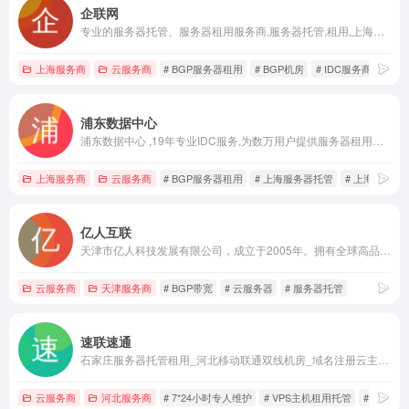
企联网
专业的服务器托管、服务器租用服务商,服务器托管,租用,上海电信机房,杭州双线路机房,均提供1000M硬防保护.
上海服务商
云服务商
# BGP服务器租用
# BGP机房
# IDC服务商
浦东数据中心
浦东数据中心 ,19年专业IDC服务,为数万用户提供服务器租用、服务器托管、云主机、云服务器、上海服务器托管、上海服务器租用、BGP服务器租用、上海idc机房托管等全方位行业信息化服务。
上海服务商
云服务商
# BGP服务器租用
# 上海服务器托管
# 上海服务器
亿人互联
天津市亿人科技发展有限公司，成立于2005年。拥有全球高品质数据中心机房,提供IDC主机托管,BGP托管,云服务器,海外服务器,香港云服务器,网络推荐广运营,网络安全等。【022-24682468】
云服务商
天津服务商
# BGP带宽
# 云服务器
# 服务器托管
速联速通
石家庄服务器托管租用_河北移动联通双线机房_域名注册云主机首选河北互联网数据中心
云服务商
河北服务商
# 7*24小时专人维护
# VPS主机租用托管
# 专注于