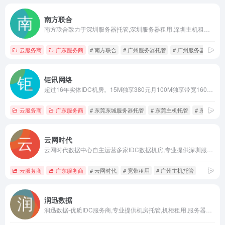
南方联合
南方联合致力于深圳服务器托管,深圳服务器租用,深圳主机租用,深圳主机托管,广州服务器托管,广州服务器租用,香港服务器托管租用,云主机等增值服务,为用户提供“一站式”的电信、双线、BGP多线数据中心服务,热线:0755-88833581
云服务商
广东服务商
# 南方联合
# 广州服务器托管
# 广州服务器租用
钜讯网络
超过16年实体IDC机房。15M独享380元月100M独享带宽1600元月。提供高质量的东莞服务器托管、东莞主机托管、深圳服务器托管、广州服务器托管、广东服务器租用,深圳主机托管,广州主机托管、惠州服务器托管、惠州主机托管、珠海服务器托管、中山主机托管;10M -100M 500M 1G 10G带宽业务。
云服务商
广东服务商
# 东莞东城服务器托管
# 东莞主机托管
# 东莞服务
云网时代
云网时代数据中心自主运营多家IDC数据机房,专业提供深圳服务器租用,深圳服务器托管,等全面的服务。致力于为行业客户提供综合的数据中心解决方案，并成为业内标杆企业
云服务商
广东服务商
# 云网时代
# 宽带租用
# 广州主机托管
润迅数据
润迅数据-优质IDC服务商,专业提供机房托管,机柜租用,服务器托管,云服务器,带宽,互联网专线,深圳机房,合肥机房,IDC机房定制化服务等。