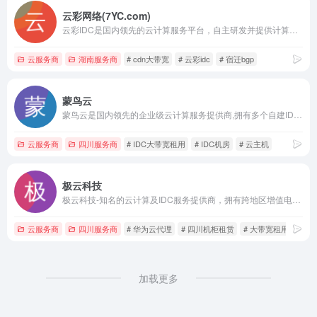
云彩网络(7YC.com)
云彩IDC是国内领先的云计算服务平台，自主研发并提供计算资源、存储资源、网络资源等企业必需的基础IT架构服务。
云服务商
湖南服务商
# cdn大带宽
# 云彩idc
# 宿迁bgp
蒙鸟云
蒙鸟云是国内领先的企业级云计算服务提供商,拥有多个自建IDC机房,20年经验,实力保证.专注IDC大带宽机柜租用,独立服务器租用,服务器托管,云服务器,裸金属服务器,主要面向行业,政企,金融等,提供基于智能云服务器的云计算解决方案,为用户提供可信赖的企业级云服务.
云服务商
四川服务商
# IDC大带宽租用
# IDC机房
# 云主机
极云科技
极云科技-知名的云计算及IDC服务提供商，拥有跨地区增值电信业务IDC、ISP许可证，华为云川藏区域总经销商，涵盖公有云、IDC租用托管、等保安全、私有云建设等企业级互联网基础服务，咨询热线:028-65773958。
云服务商
四川服务商
# 华为云代理
# 四川机柜租赁
# 大带宽租用
加载更多