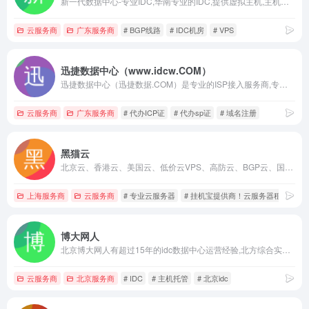
新一代数据中心-专业IDC,华南专业的IDC,提供虚拟主机,主机托管,服务器托管,主机租用,服务器租用,云主机,VPS,VPS主机,域名注册,专线接入,带宽批发业务,电信网通双路光纤接入,BGP线路
云服务商
广东服务商
# BGP线路
# IDC机房
# VPS
迅捷数据中心（www.idcw.COM）
迅捷数据中心（迅捷数据.COM）是专业的ISP接入服务商,专业提供服务器租用,服务器托管,香港服务器租用,香港服务器托管,珠海服务器租用,珠海服务器托管,深圳双线服务器租用,海外服务器租用等网络服务,我司专业工程师7x24小时提供专业的服务器技术支持,保证客户网站正常运行。迅捷数据中心劲爆推珠海服务器托管550元/月，请联系7*24小时客服电话400-883-1238咨询详情。
云服务商
广东服务商
# 代办ICP证
# 代办sp证
# 域名注册
黑猫云
北京云、香港云、美国云、低价云VPS、高防云、BGP云、国内云服务器、淘宝店服务器、国外云服务器提供商！
上海服务商
云服务商
# 专业云服务器
# 挂机宝提供商！云服务器租用
#
博大网人
北京博大网人有超过15年的idc数据中心运营经验,北方综合实力前沿的IDC运维商，解决BGP互联互通，倾力打造全国专业、稳定的核心骨干枢纽机房,提供服务器托管、服务器租用、北京服务器租用、北京服务器托管、主机托管、云主机、南北互通,乃至重要国际出口互联的解决方案.24小时咨询电话：13621215227或13269635033
云服务商
北京服务商
# IDC
# 主机托管
# 北京idc