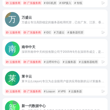
云服务商
广东服务商
# IDC机房
# ISP接入
# 专线
万盛云
万盛云专注高防稳定的服务器租用托管，已在广东、江苏、香港、韩国、美国、日本等国内海外机房进行全球布点，全域优化BGP网络，三网CN2高速回程，十年IDC服务商，24小时在线售后，保障您业务的稳定运行。
云服务商
广东服务商
# IDC
# 万盛云
# 服务器托管
南华中天
深圳市南华中天科技有限公司于2005年9月在深圳市成立，是国家高新技术企业和服务器提供商，十多年来致力于增值电信服务和物联网解决方案和产品研发，向客户提供创新的服务器租用、呼叫中心AI电销软件、云计算服务方案和物联网解决方案等，为客户创造长期的价值和潜在的增长。
云服务商
广东服务商
# 云呼叫中心
# 云服务器
# 云服务器租用
莱卡云
莱卡云(Lcayun)专注为企业级用户提供应用创新的云计算服务，以帮助用户采用云计算提升IT能力，实现业务变革
云服务商
广东服务商
# Lcayun
# VPS
# 云服务器
新一代数据中心