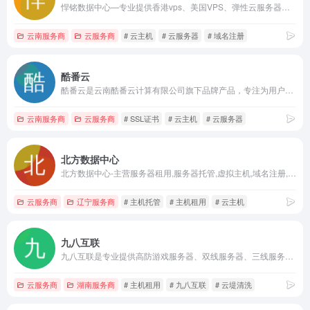
悍铭数据中心—专业提供香港vps、美国VPS、弹性云服务器、香港空间、美国空间、免备案空间、虚拟主机、域名注册、香港云主机、服务器租用托管等，是您的放心之选!
云南服务商
云服务商
# 云主机
# 云服务器
# 域名注册
酷番云
酷番云是云南酷番云计算有限公司旗下品牌产品，专注为用户提供低价高性能云计算产品，高防服务器等，致力于云计算应用的易用性开发,并引导云计算在国内普及。
云南服务商
云服务商
# SSL证书
# 云主机
# 云服务器
北方数据中心
北方数据中心-主营服务器租用,服务器托管,虚拟主机,域名注册,机柜租用,带宽租用,云主机,CDN加速 ,WAF防火墙,网络安全等业务,咨询热线:400-678-0612
云服务商
辽宁服务商
# 主机托管
# 主机租用
# 云主机
九八互联
九八互联是专业提供高防游戏服务器、双线服务器、三线服务器、BGP服务器、区块链服务器、金融APP服务器的IDC知名企业！
云服务商
湖南服务商
# 主机租用
# 九八互联
# 云堤清洗