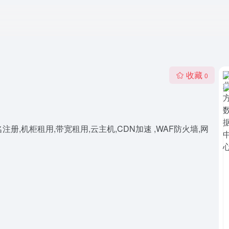
收藏
0
册,机柜租用,带宽租用,云主机,CDN加速 ,WAF防火墙,网