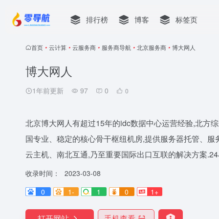
排行榜
博客
标签页
首页
•
云计算
•
云服务商
•
服务商导航
•
北京服务商
•
博大网人
博大网人
1年前更新
97
0
0
北京博大网人有超过15年的idc数据中心运营经验,北方
国专业、稳定的核心骨干枢纽机房,提供服务器托管、服
云主机、南北互通,乃至重要国际出口互联的解决方案.24小时咨询
收录时间：
2023-03-08
0
1-
1
0
1+
打开网站
手机查看