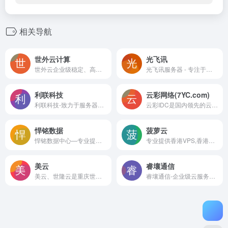
相关导航
世外云计算
光飞讯
世外云企业级稳定、高可用高防云服务器、云虚拟主机、云存储、云计算、网站服务器租用托管服务提供商,一站式云计算解决方案,国内、香港、免费备案云主机等轻松助力企业及个人云端部署！
光飞讯服务器 - 专注于游戏行业DDOS高防IP，CC攻击，WEB应用防火墙，网站防火墙，高防服务器，大带宽服务器，BGP服务器，为客户提供安全解决方案；大宽带服务器,国内服务器,海外云主机,多线服务器,vps服务器,高防vps,香港云主机,高防空间,游戏空间,美国高防空间
利联科技
云彩网络(7YC.com)
利联科技-致力于服务器托管，服务器租用，主机租用托管，云服务器，机柜大带宽，云主机。高防云主机等增值服务，拥有电信、双线、BGP、海外等多线路五星级IDC机房选择，数据中心7*24小时技术支持服务，卖服务器我们是认真的！
云彩IDC是国内领先的云计算服务平台，自主研发并提供计算资源、存储资源、网络资源等企业必需的基础IT架构服务。
悍铭数据
菠萝云
悍铭数据中心—专业提供香港vps、美国VPS、弹性云服务器、香港空间、美国空间、免备案空间、虚拟主机、域名注册、香港云主机、服务器租用托管等，是您的放心之选!
专业提供香港VPS,香港云主机,香港服务器,美国VPS，美国云主机、香港虚拟主机、免备案VPS、免备案主机、香港CDN、云防护、高防VPS、CC防护、云服务器、VPS、服务器租用等，专业知名的云服务器服务商，菠萝云助您网络创业决胜千里!
美云
睿壤通信
美云、世隆云是重庆世隆云计算科技有限公司旗下云计算服务品牌，它是行业领先的云计算服务服务商。美云提供云主机,云服务器,VPS服务器等云计算产品出租租用，涵盖深圳,东莞,佛山,洛阳,枣庄,济南等全国各地数据中心，给您提供卓越的使用体验。
睿壤通信-企业级云服务器、虚拟主机、服务器租用托管服务提供商