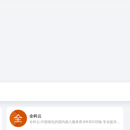
全科云
全科云,中国领先的国内接入服务商,8年IDC经验,专业提供国内服务器租用,高防VPS,抗攻击VPS服务器,扬州服务器,绍兴服务器,枣庄服务器,服务器租用,等服务！