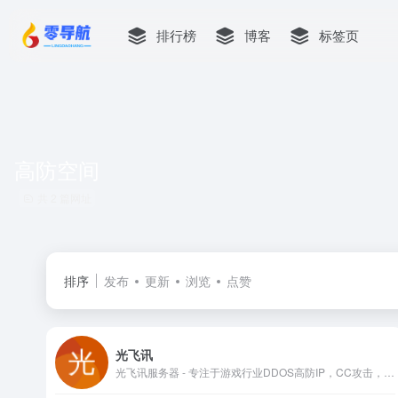
排行榜
博客
标签页
高防空间
共 2 篇网址
排序
发布
更新
浏览
点赞
光飞讯
光飞讯服务器 - 专注于游戏行业DDOS高防IP，CC攻击，WEB应用防火墙，网站防火墙，高防服务器，大带宽服务器，BGP服务器，为客户提供安全解决方案；大宽带服务器,国内服务器,海外云主机,多线服务器,vps服务器,高防vps,香港云主机,高防空间,游戏空间,美国高防空间