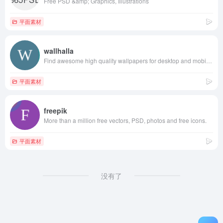
Free PSD &amp; Graphics, Illustrations
平面素材
wallhalla
Find awesome high quality wallpapers for desktop and mobile in one place.
平面素材
freepik
More than a million free vectors, PSD, photos and free icons.
平面素材
没有了