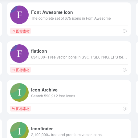
Font Awesome Icon
The complete set of 675 icons in Font Awesome
图标素材
flaticon
634,000+ Free vector icons in SVG, PSD, PNG, EPS format or as ICON FONT.
图标素材
Icon Archive
Search 590,912 free icons
图标素材
Iconfinder
2,100,000+ free and premium vector icons.