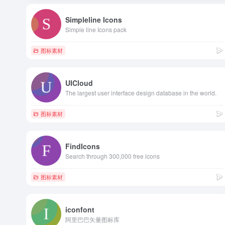
Simpleline Icons
Simple line Icons pack
图标素材
UICloud
The largest user interface design database in the world.
图标素材
FindIcons
Search through 300,000 free icons
图标素材
iconfont
阿里巴巴矢量图标库