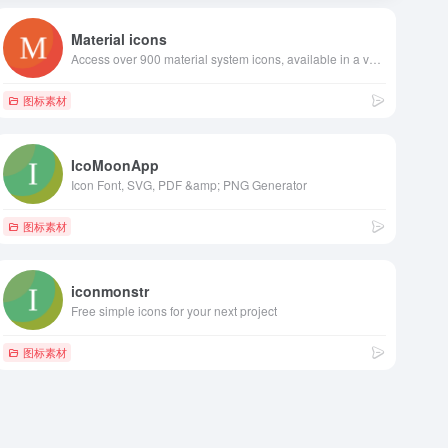
Material icons
Access over 900 material system icons, available in a variety of sizes and densities, and as a web font.
图标素材
IcoMoonApp
Icon Font, SVG, PDF &amp; PNG Generator
图标素材
iconmonstr
Free simple icons for your next project
图标素材