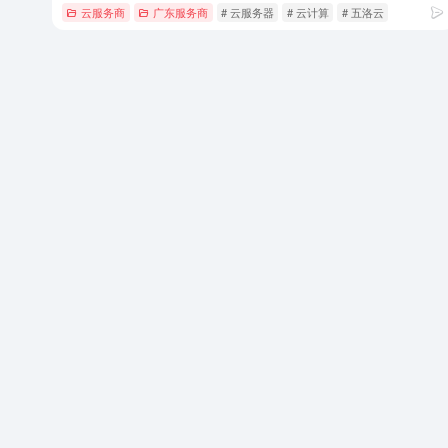
云服务商
广东服务商
# 云服务器
# 云计算
# 五洛云