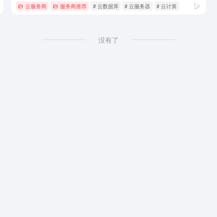
云服务商
服务商推荐
# 云数据库
# 云服务器
# 云计算
没有了