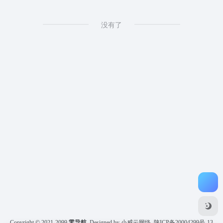
没有了
Copyright © 2021-2099
零导航
Designed by 小威云网络
陕ICP备20004299号-13