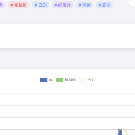
漫
# 字幕组
# 日剧
# 纪录片
# 诸神
# 高清