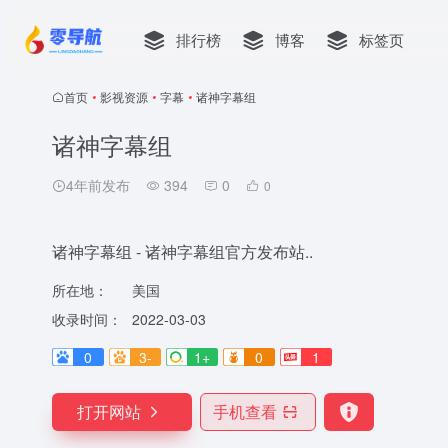
排行榜
博客
标签页
首页
•
影视资源
•
字幕
•
诸神字幕组
诸神字幕组
4年前发布
394
0
0
诸神字幕组 - 诸神字幕组官方发布站..
所在地：
美国
收录时间：
2022-03-03
0
3-
1+
0
1
打开网站
手机查看