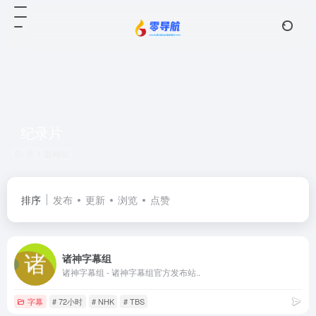
纪录片
共 1 篇网址
排序
发布
更新
浏览
点赞
诸神字幕组
诸神字幕组 - 诸神字幕组官方发布站..
字幕
# 72小时
# NHK
# TBS