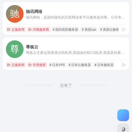
驰讯网络
驰讯网络，是国内领先的互联网业务平台服务提供商。公司专注为用户提供低价高性能云计算产品，致力于云计算应用的易用性开发，并引导云计算在国内普及。目前公司研发以及运营云服务基础设施服务平台（IaaS），面向全球客户提供基于云计算的IT解决方案与客户服务，拥有丰富的国内BGP、双线高防、香港美国等优质的IDC资源。
云服务商
河南服务商
# 国内高防服务器
# 美国vps
# 美国云服务器
尊狐云
尊狐云主要运营香港沙田机房,美国洛杉矶C3机房,美国圣何塞机房,日本东京机房服务器,产品包含独立服务器租用,香港站群服务器,美国站群服务器,vps云服务器,免备案高防抗攻击服务器,并提供服务器订制托管等业务！
云服务商
常用推荐
# 日本VPS
# 日本云服务器
# 日本服务器
没有了