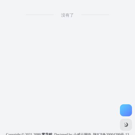
没有了
Copyright © 2021-2099
零导航
Designed by 小威云网络
陕ICP备20004299号-13