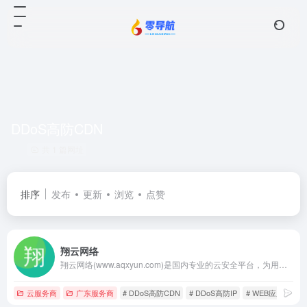
DDoS高防CDN
共 1 篇网址
排序
发布
更新
浏览
点赞
翔云网络
翔云网络(www.aqxyun.com)是国内专业的云安全平台，为用户网站、游戏、APP等提供黑客攻击云防护、云加速服务，使用翔云云安全可有效防御黑客攻击，防DDOS，防CC攻击，防病毒，网站全球提速200%以上。
云服务商
广东服务商
# DDoS高防CDN
# DDoS高防IP
# WEB应用防火墙