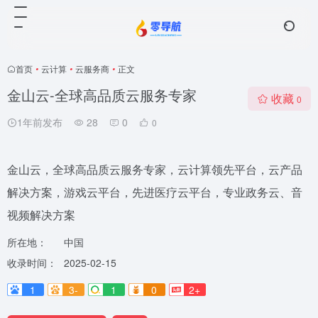
首页
•
云计算
•
云服务商
•
正文
金山云-全球高品质云服务专家
收藏
0
1年前发布
28
0
0
金山云，全球高品质云服务专家，云计算领先平台，云产品
解决方案，游戏云平台，先进医疗云平台，专业政务云、音
视频解决方案
所在地：
中国
收录时间：
2025-02-15
1
3-
1
0
2+