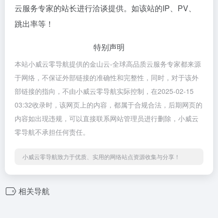
云服务专家的站长进行洽谈提供。如该站的IP、PV、
跳出率等！
特别声明
本站小威云零导航提供的金山云-全球高品质云服务专家都来源
于网络，不保证外部链接的准确性和完整性，同时，对于该外
部链接的指向，不由小威云零导航实际控制，在2025-02-15
03:32收录时，该网页上的内容，都属于合规合法，后期网页的
内容如出现违规，可以直接联系网站管理员进行删除，小威云
零导航不承担任何责任。
小威云零导航致力于优质、实用的网络站点资源收集与分享！
相关导航