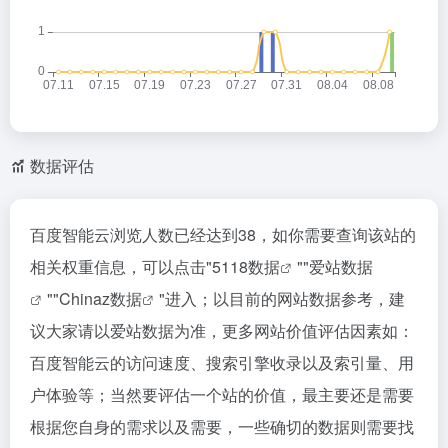
数据评估
百度智能云浏览人数已经达到38，如你需要查询该站的
相关权重信息，可以点击"
5118数据
""
爱站数据
""
Chinaz数据
"进入；以目前的网站数据参考，建
议大家请以爱站数据为准，更多网站价值评估因素如：
百度智能云的访问速度、搜索引擎收录以及索引量、用
户体验等；当然要评估一个站的价值，最主要还是需要
根据您自身的需求以及需要，一些确切的数据则需要找