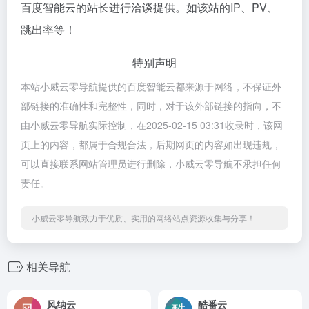
百度智能云的站长进行洽谈提供。如该站的IP、PV、
跳出率等！
特别声明
本站小威云零导航提供的百度智能云都来源于网络，不保证外
部链接的准确性和完整性，同时，对于该外部链接的指向，不
由小威云零导航实际控制，在2025-02-15 03:31收录时，该网
页上的内容，都属于合规合法，后期网页的内容如出现违规，
可以直接联系网站管理员进行删除，小威云零导航不承担任何
责任。
小威云零导航致力于优质、实用的网络站点资源收集与分享！
相关导航
风纳云
酷番云