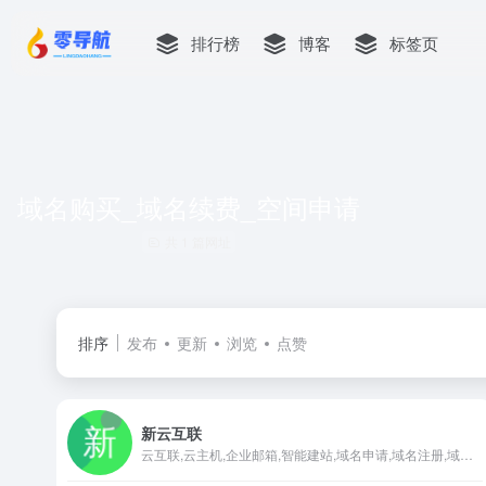
排行榜
博客
标签页
域名购买_域名续费_空间申请
共 1 篇网址
排序
发布
更新
浏览
点赞
新云互联
云互联,云主机,企业邮箱,智能建站,域名申请,域名注册,域名购买_域名续费_空间申请,虚拟主机,主页空间是国内著名的虚拟主机和域名注册提供商。独创的第6代虚拟主机管理系统，拥有在线数据恢复、Isapi自定义，木马查杀等30余项功能.千M硬件防火墙,为您保驾护航！双线虚拟主机确保南北畅通无阻！