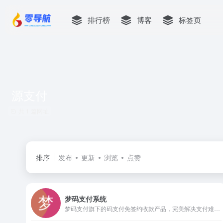
排行榜
博客
标签页
源支付
共 1 篇网址
排序
发布
更新
浏览
点赞
梦码支付系统
梦码支付旗下的码支付免签约收款产品，完美解决支付难题，一站式接入支付宝，微信，财付通，QQ钱包,微信wap，帮助开发者快速集成到自己相应产品，效率高，见效快，费率低！