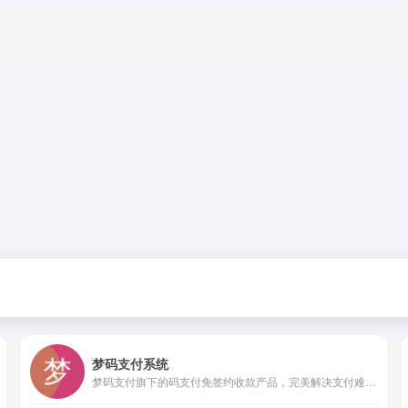
梦码支付系统
梦码支付旗下的码支付免签约收款产品，完美解决支付难题，一站式接入支付宝，微信，财付通，QQ钱包,微信wap，帮助开发者快速集成到自己相应产品，效率高，见效快，费率低！