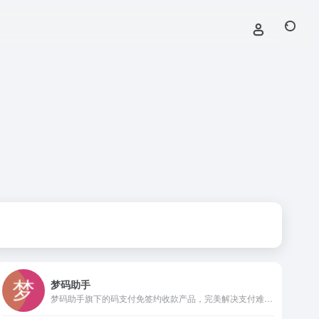
梦码助手
梦码助手旗下的码支付免签约收款产品，完美解决支付难题，一站式接入支付宝，微信，财付通，QQ钱包,微信wap，帮助开发者快速集成到自己相应产品，效率高，见效快，费率低！