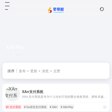
XArrPay
共 1 篇网址
排序
发布
更新
浏览
点赞
XArr支付系统
XArr,支付系统是专为个人站长打造的聚合免签系统，拥有卓越的性能和丰富的功能。系统采用go语言进行开发，提供实时监控和管理，让您随时随地掌握系统运营情况，并且该系统订单并发也是类比于大部分系统更快更迅速。
支付系统
# Go语言支付系统
# XArr
# XArrPay