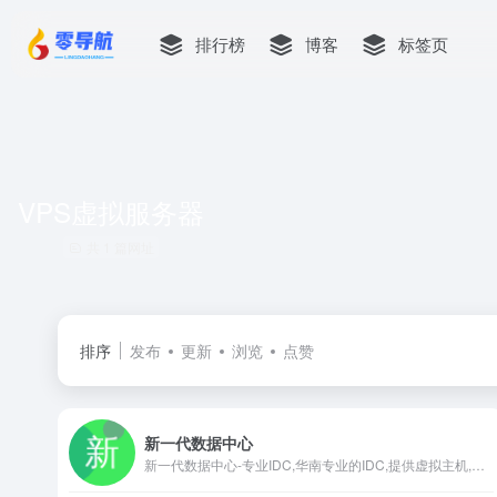
排行榜
博客
标签页
VPS虚拟服务器
共 1 篇网址
排序
发布
更新
浏览
点赞
新一代数据中心
新一代数据中心-专业IDC,华南专业的IDC,提供虚拟主机,主机托管,服务器托管,主机租用,服务器租用,云主机,VPS,VPS主机,域名注册,专线接入,带宽批发业务,电信网通双路光纤接入,BGP线路