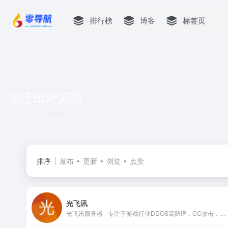
排行榜
博客
标签页
宿迁BGP高防
共 1 篇网址
排序
发布
更新
浏览
点赞
光飞讯
光飞讯服务器 - 专注于游戏行业DDOS高防IP，CC攻击，WEB应用防火墙，网站防火墙，高防服务器，大带宽服务器，BGP服务器，为客户提供安全解决方案；大宽带服务器,国内服务器,海外云主机,多线服务器,vps服务器,高防vps,香港云主机,高防空间,游戏空间,美国高防空间