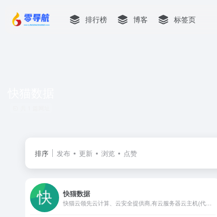
排行榜
博客
标签页
快猫数据
共 1 篇网址
排序
发布
更新
浏览
点赞
快猫数据
快猫云领先云计算、云安全提供商,有云服务器云主机(代替VPS)、高防服务器、CDN、DNS等产品,已在国内、香港、韩国、美国、日本、新加坡、欧洲等进行全球布点。[kmyvps.com]