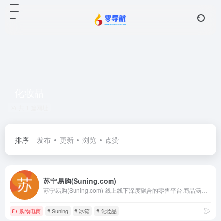
化妆品
共 1 篇网址
排序
发布
更新
浏览
点赞
苏宁易购(Suning.com)
苏宁易购(Suning.com)-线上线下深度融合的零售平台,商品涵盖家电、手机、电脑、超市、母婴、百货、海外购等品类。换新到苏宁 省钱更省心！五重补贴 买贵就赔 多重保障 一站换新。 正品行货、全国联保、可门店自提,全网更低价,家电家装成套购,专注服务省心购!
购物电商
# Suning
# 冰箱
# 化妆品