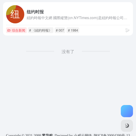
纽约时报
紐約時報中文網 國際縱覽(cn.NYTimes.com)是紐約時報公司旗下的首個中文媒介產品，旨在向中國讀者提供有關全球時事、商業及文化的高水準報導。它將時報公司屢獲大獎之新聞內容中最精華部分帶給全球中文讀者，這些內容產自《紐約時報》1550名記者和31個全球分社，其中也包括北京、上海及香港記者站。網站內容特為中文讀者量身打造，既包括《紐約時報》英文報導的中譯版本，也包括本土中文作者及專欄作家專為中文網所撰寫的原創稿件。
综合新闻
# 《紐約時報》
# 007
# 1984
没有了
Copyright © 2021-2099
零导航
Designed by 小威云网络
陕ICP备20004299号-13