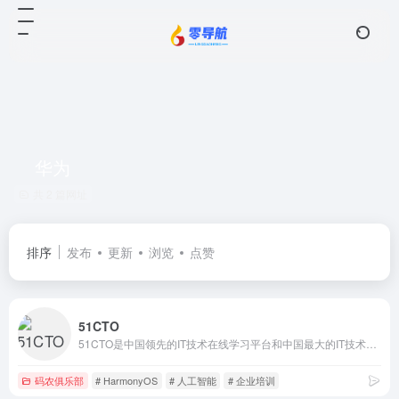
华为
共 2 篇网址
排序
发布
更新
浏览
点赞
51CTO
51CTO是中国领先的IT技术在线学习平台和中国最大的IT技术社区之一，以服务IT技术人员职业成长为己任，对中国数千万IT技术人员拥有强大的影响力和服务能力。通过技术社区、技术博客和新媒体矩阵等综合产品服务体系，凝聚了2000万+IT技术人员、50万+位技术博主和近千家IT公司的CTO；通过丰富且高质量的IT技术在线教育资源，完整覆盖就业培训、在职提升、认证考试等职业教育领域，分别打造企业培训、个人提升创新产品矩阵，服务IT人才成长。同时，作为华为鸿蒙操作系统合作伙伴，51CTO承担了鸿蒙官方技术社区的运营，全力服务于鸿蒙开发者生态。
码农俱乐部
# HarmonyOS
# 人工智能
# 企业培训