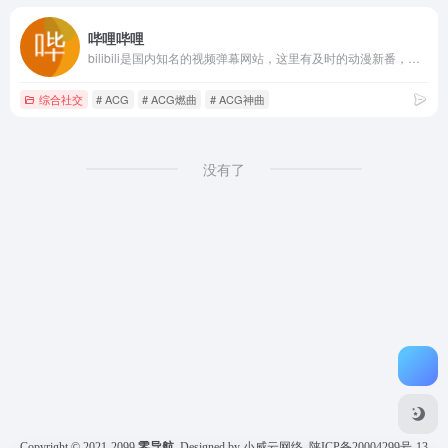
哔哩哔哩
bilibili是国内知名的视频弹幕网站，这里有及时的动漫新番，活跃的ACG氛围，有创意的Up主。大家可以在这里找到许多欢乐。
综合社交
# ACG
# ACG燃曲
# ACG神曲
没有了
Copyright © 2021-2099
零导航
Designed by 小威云网络
陕ICP备20004299号-13