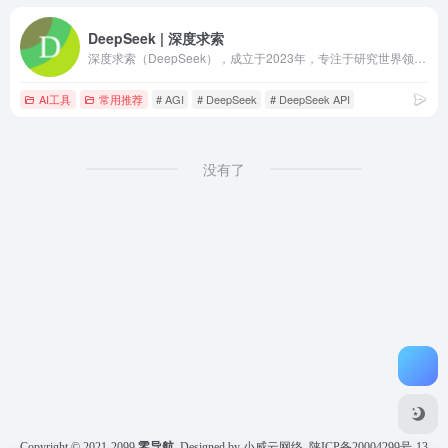
DeepSeek | 深度求索
深度求索（DeepSeek），成立于2023年，专注于研究世界领先的通用人工智能底层模型与技术，挑战人工智能前沿性难题。基于自研训练框架、自建智算集群和万卡算力等资源，深度求索团队仅用半年时间便已发布并开源多个百亿级参数大模型，如DeepSeek-LLM通用大语言模型、DeepSeek-Coder代码大模型，并在2024年1月率先开源国内首个MoE大模型（DeepSeek-MoE），各大模型在公开评测榜单及真实样本外的泛化效果均有超越同级别模型的出色表现。和 DeepSeek AI 对话，轻松接入 API。
AI工具
常用推荐
# AGI
# DeepSeek
# DeepSeek API
没有了
Copyright © 2021-2099
零导航
Designed by 小威云网络
陕ICP备20004299号-13