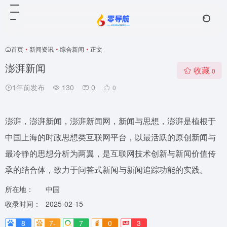
首页
•
新闻资讯
•
综合新闻
•
正文
澎湃新闻
收藏
0
1年前发布
130
0
0
澎湃，澎湃新闻，澎湃新闻网，新闻与思想，澎湃是植根于
中国上海的时政思想类互联网平台，以最活跃的原创新闻与
最冷静的思想分析为两翼，是互联网技术创新与新闻价值传
承的结合体，致力于问答式新闻与新闻追踪功能的实践。
所在地：
中国
收录时间：
2025-02-15
8
7-
7
0
3