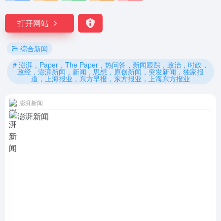
打开网站
综合新闻
# 澎湃，Paper，The Paper，热问答，新闻跟踪，政治，时政，
政经，澎湃新闻，新闻，思想，原创新闻，突发新闻，独家报
道，上海报业，东方早报，东方报业，上海东方报业
澎湃新闻