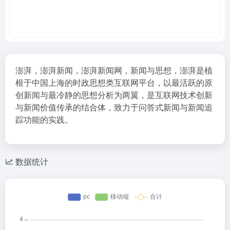
澎湃，澎湃新闻，澎湃新闻网，新闻与思想，澎湃是植
根于中国上海的时政思想类互联网平台，以最活跃的原
创新闻与最冷静的思想分析为两翼，是互联网技术创新
与新闻价值传承的结合体，致力于问答式新闻与新闻追
踪功能的实践。
数据统计