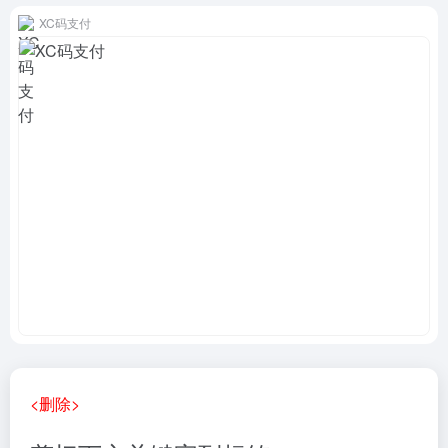
XC码支付
<删除>