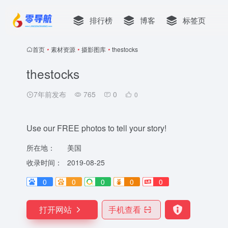
排行榜
博客
标签页
首页
•
素材资源
•
摄影图库
•
thestocks
thestocks
7年前发布
765
0
0
Use our FREE photos to tell your story!
所在地：
美国
收录时间：
2019-08-25
0
0
0
0
0
打开网站
手机查看