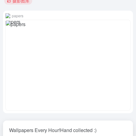
摄影图库
papers
Wallpapers Every Hour!Hand collected :)