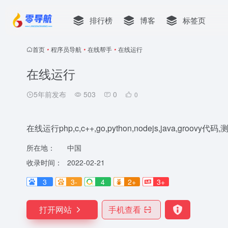
排行榜
博客
标签页
首页
•
程序员导航
•
在线帮手
•
在线运行
在线运行
5年前发布
503
0
0
在线运行php,c,c++,go,python,nodejs,java,groovy代
所在地：
中国
收录时间：
2022-02-21
3
3-
4
2+
3+
打开网站
手机查看