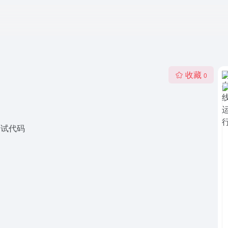
收藏
0
码,测试代码