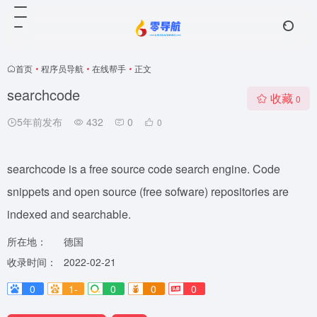
首页
•
程序员导航
•
在线帮手
•
正文
searchcode
收藏
0
5年前发布
432
0
0
searchcode is a free source code search engine. Code
snippets and open source (free sofware) repositories are
indexed and searchable.
所在地：
德国
收录时间：
2022-02-21
0
1-
0
0
0