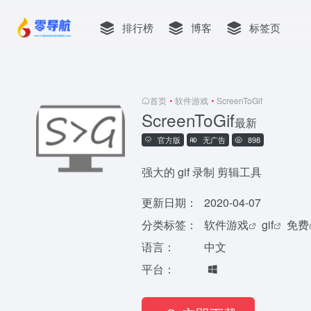
排行榜
博客
标签页
首页
•
软件游戏
•
ScreenToGif
ScreenToGif
最新
官方版
无广告
898
强大的 gif 录制 剪辑工具
更新日期：
2020-04-07
分类标签：
软件游戏
gif
免费
语言：
中文
平台：