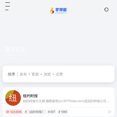
真子公主
共 1 篇网址
排序
发布
更新
浏览
点赞
纽约时报
紐約時報中文網 國際縱覽(cn.NYTimes.com)是紐約時報公司旗下的首個中文媒介產品，旨在向中國讀者提供有關全球時事、商業及文化的高水準報導。它將時報公司屢獲大獎之新聞內容中最精華部分帶給全球中文讀者，這些內容產自《紐約時報》1550名記者和31個全球分社，其中也包括北京、上海及香港記者站。網站內容特為中文讀者量身打造，既包括《紐約時報》英文報導的中譯版本，也包括本土中文作者及專欄作家專為中文網所撰寫的原創稿件。
综合新闻
# 《紐約時報》
# 007
# 1984