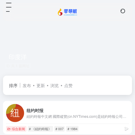
印度洋
共 1 篇网址
排序
发布
更新
浏览
点赞
纽约时报
紐約時報中文網 國際縱覽(cn.NYTimes.com)是紐約時報公司旗下的首個中文媒介產品，旨在向中國讀者提供有關全球時事、商業及文化的高水準報導。它將時報公司屢獲大獎之新聞內容中最精華部分帶給全球中文讀者，這些內容產自《紐約時報》1550名記者和31個全球分社，其中也包括北京、上海及香港記者站。網站內容特為中文讀者量身打造，既包括《紐約時報》英文報導的中譯版本，也包括本土中文作者及專欄作家專為中文網所撰寫的原創稿件。
综合新闻
# 《紐約時報》
# 007
# 1984