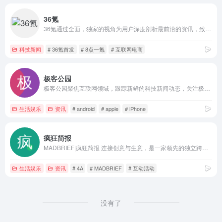
36氪
36氪通过全面，独家的视角为用户深度剖析最前沿的资讯，致力于让一部分人先看到未来，内容涵盖快讯，科技，金融，投资，房产，汽车，互联网，股市，教育，生活，职场等，秉承着新商业媒体人的使命砥砺前行
科技新闻
# 36氪首发
# 8点一氪
# 互联网电商
极客公园
极客公园聚焦互联网领域，跟踪新鲜的科技新闻动态，关注极具创新精神的科技产品。
生活娱乐
资讯
# android
# apple
# iPhone
疯狂简报
MADBRIEF|疯狂简报 连接创意与生意，是一家领先的独立跨界内容营销和创新技术应用媒体平台。致力于为企业广告主、营销代理商、媒体机构及市场营销相关从业者提供最新的行业资讯、有趣的创意案例、可靠的招聘信息、精深的洞察观点以及前瞻的行销趋势。
生活娱乐
资讯
# 4A
# MADBRIEF
# 互动活动
没有了