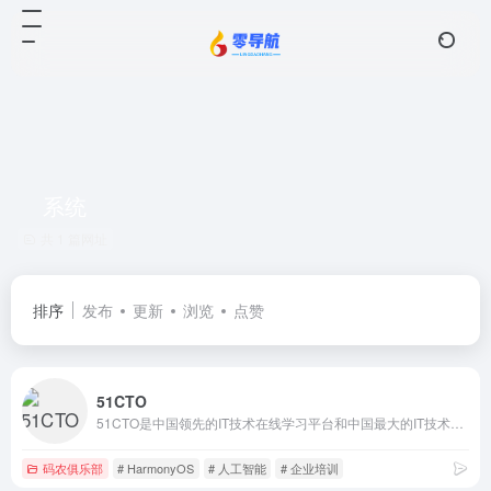
系统
共 1 篇网址
排序
发布
更新
浏览
点赞
51CTO
51CTO是中国领先的IT技术在线学习平台和中国最大的IT技术社区之一，以服务IT技术人员职业成长为己任，对中国数千万IT技术人员拥有强大的影响力和服务能力。通过技术社区、技术博客和新媒体矩阵等综合产品服务体系，凝聚了2000万+IT技术人员、50万+位技术博主和近千家IT公司的CTO；通过丰富且高质量的IT技术在线教育资源，完整覆盖就业培训、在职提升、认证考试等职业教育领域，分别打造企业培训、个人提升创新产品矩阵，服务IT人才成长。同时，作为华为鸿蒙操作系统合作伙伴，51CTO承担了鸿蒙官方技术社区的运营，全力服务于鸿蒙开发者生态。
码农俱乐部
# HarmonyOS
# 人工智能
# 企业培训