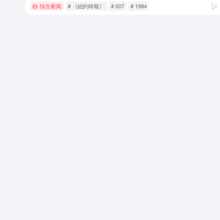
综合新闻
# 《紐約時報》
# 007
# 1984