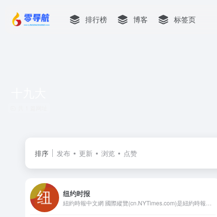
排行榜
博客
标签页
十九大
共 1 篇网址
排序
发布
更新
浏览
点赞
纽约时报
紐約時報中文網 國際縱覽(cn.NYTimes.com)是紐約時報公司旗下的首個中文媒介產品，旨在向中國讀者提供有關全球時事、商業及文化的高水準報導。它將時報公司屢獲大獎之新聞內容中最精華部分帶給全球中文讀者，這些內容產自《紐約時報》1550名記者和31個全球分社，其中也包括北京、上海及香港記者站。網站內容特為中文讀者量身打造，既包括《紐約時報》英文報導的中譯版本，也包括本土中文作者及專欄作家專為中文網所撰寫的原創稿件。