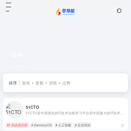
软考
共 1 篇网址
排序
发布
更新
浏览
点赞
51CTO
51CTO是中国领先的IT技术在线学习平台和中国最大的IT技术社区之一，以服务IT技术人员职业成长为己任，对中国数千万IT技术人员拥有强大的影响力和服务能力。通过技术社区、技术博客和新媒体矩阵等综合产品服务体系，凝聚了2000万+IT技术人员、50万+位技术博主和近千家IT公司的CTO；通过丰富且高质量的IT技术在线教育资源，完整覆盖就业培训、在职提升、认证考试等职业教育领域，分别打造企业培训、个人提升创新产品矩阵，服务IT人才成长。同时，作为华为鸿蒙操作系统合作伙伴，51CTO承担了鸿蒙官方技术社区的运营，全力服务于鸿蒙开发者生态。
码农俱乐部
# HarmonyOS
# 人工智能
# 企业培训