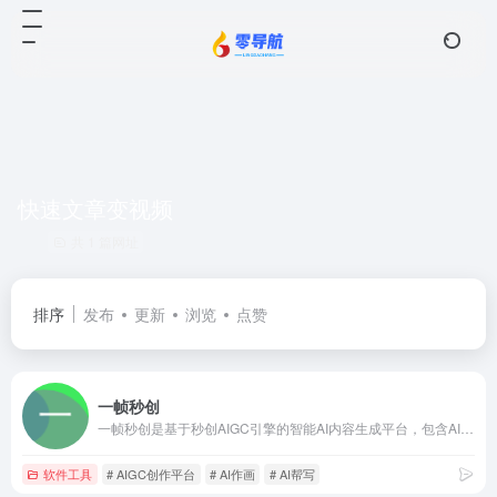
快速文章变视频
共 1 篇网址
排序
发布
更新
浏览
点赞
一帧秒创
一帧秒创是基于秒创AIGC引擎的智能AI内容生成平台，包含AI图文转视频、AI作画创作平台AI帮写，智能一键百家号、公众号、头条号、搜狐号、新浪微博等图文、文章转视频，为企业及自媒体提供一站式视频生产和AI作画的营销神器，全面提升内容创作效率。
软件工具
# AIGC创作平台
# AI作画
# AI帮写