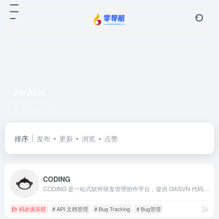
Jenkins
共 1 篇网址
排序
发布
更新
浏览
点赞
CODING
CODING 是一站式软件研发管理协作平台，提供 Git/SVN 代码托管、项目协同、测试管理、制品库、CI/CD 等一系列在线工具，帮助研发团队快速落地敏捷开发与 DevOps 开发方式，提升研发管理效率，实现研发效能升级。
码农俱乐部
# API 文档管理
# Bug Tracking
# Bug管理