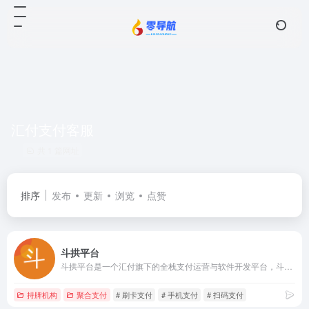
汇付支付客服
共 1 篇网址
排序
发布
更新
浏览
点赞
斗拱平台
斗拱平台是一个汇付旗下的全栈支付运营与软件开发平台，斗拱平台商户平台支持线下场所、公众号、小程序、PC网站、APP等经营场景快速接入微信支付、支付宝支付、银联云闪付支付、数字人民币支付、快捷支付、网银支付。汇付支付全面支持多种行业领域，提供专业的互联网+行业解决方案，斗拱平台支持多级账户体系、多种分账功能，多种结算能力，是移动支付和智能终端POS收款的首选。
持牌机构
聚合支付
# 刷卡支付
# 手机支付
# 扫码支付