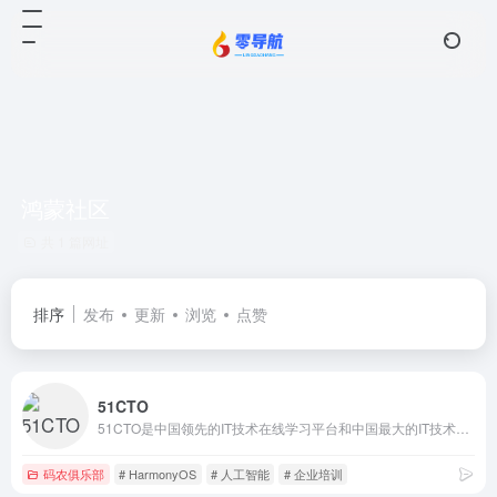
鸿蒙社区
共 1 篇网址
排序
发布
更新
浏览
点赞
51CTO
51CTO是中国领先的IT技术在线学习平台和中国最大的IT技术社区之一，以服务IT技术人员职业成长为己任，对中国数千万IT技术人员拥有强大的影响力和服务能力。通过技术社区、技术博客和新媒体矩阵等综合产品服务体系，凝聚了2000万+IT技术人员、50万+位技术博主和近千家IT公司的CTO；通过丰富且高质量的IT技术在线教育资源，完整覆盖就业培训、在职提升、认证考试等职业教育领域，分别打造企业培训、个人提升创新产品矩阵，服务IT人才成长。同时，作为华为鸿蒙操作系统合作伙伴，51CTO承担了鸿蒙官方技术社区的运营，全力服务于鸿蒙开发者生态。
码农俱乐部
# HarmonyOS
# 人工智能
# 企业培训